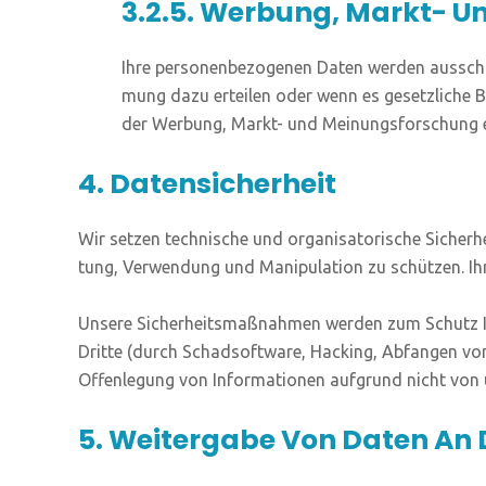
3.2.5. Werbung, Markt- 
Ihre per­so­nen­be­zo­ge­nen Daten wer­den aus­schl
mung dazu ertei­len oder wenn es gesetz­li­che 
der Wer­bung, Markt- und Mei­nungs­for­schung er
4. Datensicherheit
Wir set­zen tech­ni­sche und orga­ni­sa­to­ri­sche Sicher
tung, Ver­wen­dung und Mani­pu­la­ti­on zu schüt­zen. I
Unse­re Sicher­heits­maß­nah­men wer­den zum Schutz Ihre
Drit­te (durch Schad­soft­ware, Hack­ing, Abfan­gen von
Offen­le­gung von Infor­ma­tio­nen auf­grund nicht von 
5. Weitergabe Von Daten An 