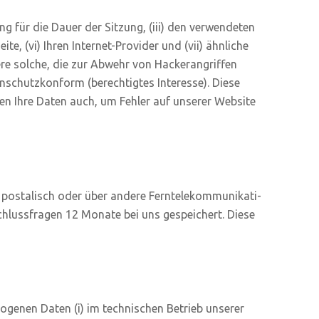
g für die Dau­er der Sit­zung, (iii) den ver­wen­de­ten
­te, (vi) Ihren Inter­net-Pro­vi­der und (vii) ähn­li­che
­re sol­che, die zur Abwehr von Hacker­an­grif­fen
chutz­kon­form (berech­tig­tes Inter­es­se). Die­se
­zen Ihre Daten auch, um Feh­ler auf unse­rer Web­site
s­ta­lisch oder über ande­re Fern­t­e­le­kom­mu­ni­ka­ti­
schluss­fra­gen 12 Mona­te bei uns gespei­chert. Die­se
zo­ge­nen Daten (i) im tech­ni­schen Betrieb unse­rer