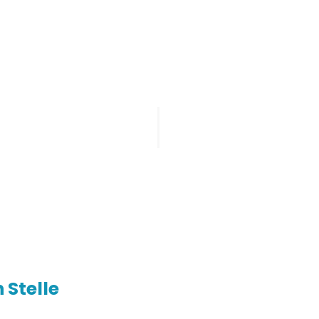
STARTSEITE
LEISTUNGEN
ÜB
erklärung
Startseite
»
Datenschutzerklärung
 Stelle