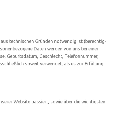
 aus tech­ni­schen Grün­den not­wen­dig ist (berech­tig­
per­so­nen­be­zo­ge­ne Daten wer­den von uns bei einer
s­se, Geburts­da­tum, Geschlecht, Tele­fon­num­mer,
­schließ­lich soweit ver­wen­det, als es zur Erfül­lung
se­rer Web­site pas­siert, sowie über die wich­tigs­ten