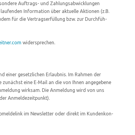
e­son­de­re Auf­trags- und Zah­lungs­ab­wick­lun­gen
lau­fen­den Infor­ma­ti­on über aktu­el­le Aktio­nen (z.B.
udem für die Ver­trags­er­fül­lung bzw. zur Durch­füh­
eitner.com
widersprechen.
rund einer gesetz­li­chen Erlaub­nis. Im Rah­men der
ie zunächst eine E‑Mail an die von Ihnen ange­ge­be­ne
e Anmel­dung wirk­sam. Die Anmel­dung wird von uns
nd der Anmeldezeitpunkt).
bmel­de­link im News­let­ter oder direkt im Kun­den­kon­