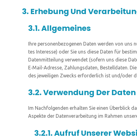
3. Erhebung Und Verarbeitu
3.1. Allgemeines
Ihre per­so­nen­be­zo­ge­nen Daten wer­den von uns nu
tes Inter­es­se) oder Sie uns die­se Daten für bestimm­
Daten­mit­tei­lung ver­wen­det (sofern uns die­se Da
E‑Mail-Adres­se, Zah­lungs­da­ten, Bestell­da­ten. Di
des jewei­li­gen Zwecks erfor­der­lich ist und/oder d
3.2. Verwendung Der Daten
Im Nach­fol­gen­den erhal­ten Sie einen Über­blick d
Aspek­te der Daten­ver­ar­bei­tung im Rah­men unse­
3.2.1. Aufruf Unserer Webs