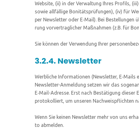
Web­site, (ii) in der Ver­wal­tung Ihres Pro­fils, (
sowie all­fäl­li­ge Boni­täts­prü­fun­gen), (iv) für 
per News­let­ter oder E‑Mail). Bei Bestel­lun­gen ü
rung vor­ver­trag­li­cher Maß­nah­men (z.B. für Boni
Sie kön­nen der Ver­wen­dung Ihrer per­so­nen­be­z
3.2.4. Newsletter
Werb­li­che Infor­ma­tio­nen (News­let­ter, E‑Mails
News­let­ter-Anmel­dung set­zen wir das soge­nan
E‑Mail-Adres­se. Erst nach Bestä­ti­gung die­ser
pro­to­kol­liert, um unse­ren Nach­weis­pflich­te
Wenn Sie kei­nen News­let­ter mehr von uns erhal­
to abmelden.