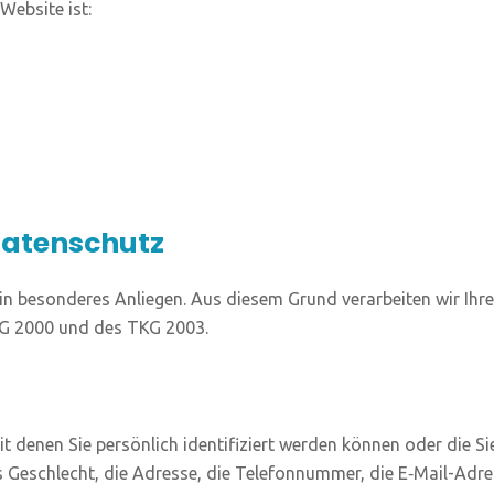
 Web­site ist:
Datenschutz
in beson­de­res Anlie­gen. Aus die­sem Grund ver­ar­bei­ten wir Ihre
DSG 2000 und des TKG 2003.
t denen Sie per­sön­lich iden­ti­fi­ziert wer­den kön­nen oder die Sie
Geschlecht, die Adres­se, die Tele­fon­num­mer, die E‑Mail-Adres­