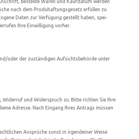
 Anschrift, bestell­te Waren und Kauf­da­tum wer­den
ü­che nach dem Prod­u­haf­tungs­ge­setz erfül­len zu
zo­ge­ne Daten zur Ver­fü­gung gestellt haben, spei­
ru­fen Ihre Ein­wil­li­gung vorher.
und/oder der zustän­di­gen Auf­sichts­be­hör­de unter
, Wider­ruf und Wider­spruch zu. Bit­te rich­ten Sie Ihre
ge­be­ne Adres­se. Nach Ein­gang Ihres Antrags müs­sen
ht­li­chen Ansprü­che sonst in irgend­ei­ner Wei­se