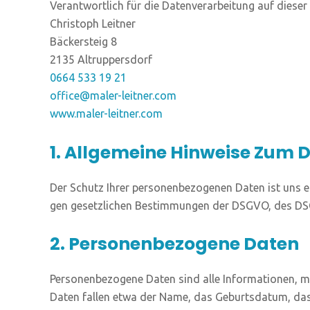
Ver­ant­wort­lich für die Daten­ver­ar­bei­tung auf die­ser
Chris­toph Leitner
Bäcker­steig 8
2135 Altruppersdorf
0664 533 19 21
office@maler-leitner.com
www.maler-leitner.com
1. Allgemeine Hinweise Zum 
Der Schutz Ihrer per­so­nen­be­zo­ge­nen Daten ist uns e
gen gesetz­li­chen Bestim­mun­gen der DSGVO, des 
2. Personenbezogene Daten
Per­so­nen­be­zo­ge­ne Daten sind alle Infor­ma­tio­nen, mi
Daten fal­len etwa der Name, das Geburts­da­tum, das 