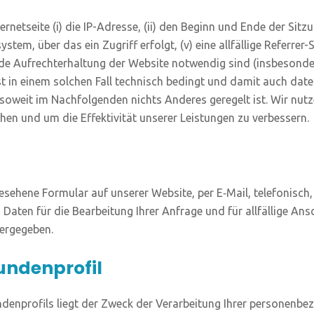
net­sei­te (i) die IP-Adres­se, (ii) den Beginn und Ende der Sit­zun
­tem, über das ein Zugriff erfolgt, (v) eine all­fäl­li­ge Refer­rer-Sei
e Auf­recht­erhal­tung der Web­site not­wen­dig sind (ins­be­son­de
ist in einem sol­chen Fall tech­nisch bedingt und damit auch daten­s
, soweit im Nach­fol­gen­den nichts Ande­res gere­gelt ist. Wir nut
­hen und um die Effek­ti­vi­tät unse­rer Leis­tun­gen zu verbessern.
he­ne For­mu­lar auf unse­rer Web­site, per E‑Mail, tele­fo­nisch, po
 Daten für die Bear­bei­tung Ihrer Anfra­ge und für all­fäl­li­ge An
itergegeben.
Kundenprofil
en­pro­fils liegt der Zweck der Ver­ar­bei­tung Ihrer per­so­nen­be­