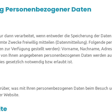
ng Personenbezogener Daten
r dann ver­ar­bei­tet, wenn ent­we­der die Spei­che­rung der Daten
te Zwe­cke frei­wil­lig mit­tei­len (Daten­mit­tei­lung). Fol­gen­de 
ten zur Ver­fü­gung gestellt wer­den): Vor­na­me, Nach­na­me, Adre
e von Ihnen ange­ge­be­nen per­so­nen­be­zo­ge­nen Daten wer­den aus
ies gesetz­lich not­wen­dig bzw. erlaubt ist.
ar­über, was mit Ihren per­so­nen­be­zo­ge­nen Daten beim Besuch un
rer Website.
ite