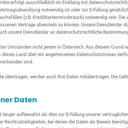
Drit­te erfolgt aus­schließ­lich im Ein­klang mit daten­schutz­recht
­trags­ab­wick­lung not­wen­dig ist oder zur Erfül­lung gesetz­li­ch
fäl­len (z.B. Kre­dit­kar­ten­miss­brauch) not­wen­dig sein. Die von
se­nen Ver­trä­ge abwi­ckeln zu kön­nen. Unse­re Dienst­leis­ter dür
ich unse­re Dienst­leis­ter an daten­schutz­recht­li­che Bestim­mun­
 unter Umstän­den nicht jenem in Öster­reich. Aus die­sem Grund w
 die­ses Land über ein ange­mes­se­nes Daten­schutz­ni­veau ver­füg
 vor­han­den sind.
e über­tra­gen, wer­den auch Ihre Daten mit­über­tra­gen. Die Gel­
ner Daten
län­ger auf­be­wahrt als dies zur Erfül­lung unse­rer ver­trag­li­che
li­ger Rechts­strei­tig­kei­ten, bei denen die Daten als Beweis benö­t