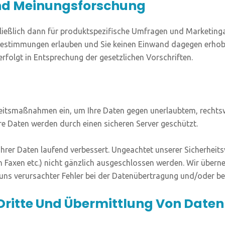
Und Meinungsforschung
ieß­lich dann für pro­dukt­spe­zi­fi­sche Umfra­gen und Mar­ke­ting­a
Bestim­mun­gen erlau­ben und Sie kei­nen Ein­wand dage­gen erho­
folgt in Ent­spre­chung der gesetz­li­chen Vorschriften.
­heits­maß­nah­men ein, um Ihre Daten gegen uner­laub­tem, rechts­wid
hre Daten wer­den durch einen siche­ren Ser­ver geschützt.
r Daten lau­fend ver­bes­sert. Unge­ach­tet unse­rer Sicher­heits­vo
 Faxen etc.) nicht gänz­lich aus­ge­schlos­sen wer­den. Wir über­
uns ver­ur­sach­ter Feh­ler bei der Daten­über­tra­gung und/oder be
Dritte Und Übermittlung Von Daten