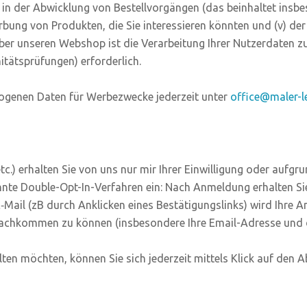
iii) in der Abwick­lung von Bestell­vor­gän­gen (das beinhal­tet ins­b
Wer­bung von Pro­duk­ten, die Sie inter­es­sie­ren könn­ten und (v) der 
ber unse­ren Web­shop ist die Ver­ar­bei­tung Ihrer Nut­zer­da­ten z
­täts­prü­fun­gen) erforderlich.
o­ge­nen Daten für Wer­be­zwe­cke jeder­zeit unter
office@maler-l
 etc.) erhal­ten Sie von uns nur mir Ihrer Ein­wil­li­gung oder auf­g
n­te Dou­ble-Opt-In-Ver­fah­ren ein: Nach Anmel­dung erhal­ten S
 E‑Mail (zB durch Ankli­cken eines Bestä­ti­gungs­links) wird Ihr
n nach­kom­men zu kön­nen (ins­be­son­de­re Ihre Email-Adres­se u
ten möch­ten, kön­nen Sie sich jeder­zeit mit­tels Klick auf den A