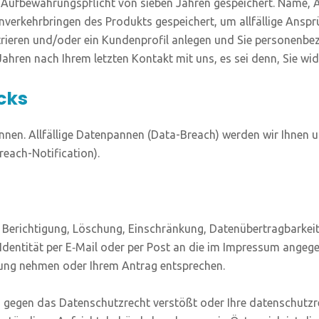
n Auf­be­wah­rungs­pflicht von sie­ben Jah­ren gespei­chert. Name,
r­kehr­brin­gen des Pro­dukts gespei­chert, um all­fäl­li­ge Anspr
ie­ren und/oder ein Kun­den­pro­fil anle­gen und Sie per­so­nen­be­
h­ren nach Ihrem letz­ten Kon­takt mit uns, es sei denn, Sie wider­
cks
n­nen. All­fäl­li­ge Daten­pan­nen (Data-Breach) wer­den wir Ihnen 
ch-Noti­fi­ca­ti­on).
 Berich­ti­gung, Löschung, Ein­schrän­kung, Daten­über­trag­bar­keit
r Iden­ti­tät per E‑Mail oder per Post an die im Impres­sum ange­
l­lung neh­men oder Ihrem Antrag entsprechen.
 gegen das Daten­schutz­recht ver­stößt oder Ihre daten­schutz­rec