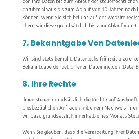
den Ihre Daten bis zum Ablauf der steu­er­recht­li­che
dar­über hin­aus bis zum Ablauf von 10 Jah­ren nach Inve
kön­nen. Wenn Sie sich bei uns auf der Web­site regis­tr
chern wir die­se grund­sätz­lich bis zum Ablauf von 3 Ja
7. Bekanntgabe Von Datenle
Wir sind stets bemüht, Daten­lecks früh­zei­tig zu erke
Bekannt­ga­be der betrof­fe­nen Daten mel­den (Data-Brea
8. Ihre Rechte
Ihnen ste­hen grund­sätz­lich die Rech­te auf Aus­kunft,
dies­be­züg­li­chen Anfra­gen mit einem Nach­weis Ihre
wir dazu grund­sätz­lich inner­halb eines Monats Ste
Wenn Sie glau­ben, dass die Ver­ar­bei­tung Ihrer Daten