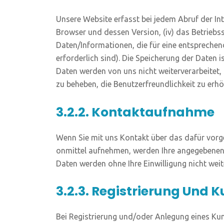
Unse­re Web­site erfasst bei jedem Abruf der Inter­
Brow­ser und des­sen Ver­si­on, (iv) das Betriebs­sys
Daten/Informationen, die für eine ent­spre­chen­d
erfor­der­lich sind). Die Spei­che­rung der Daten 
Daten wer­den von uns nicht wei­ter­ver­ar­bei­tet
zu behe­ben, die Benut­zer­freund­lich­keit zu erhö
3.2.2. Kontaktaufnahme
Wenn Sie mit uns Kon­takt über das dafür vor­ge­se­
onmit­tel auf­neh­men, wer­den Ihre ange­ge­be­nen
Daten wer­den ohne Ihre Ein­wil­li­gung nicht we
3.2.3. Registrierung Und 
Bei Regis­trie­rung und/oder Anle­gung eines Kun­d