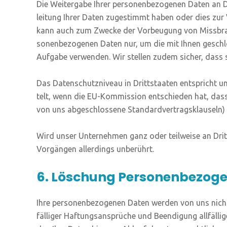
Die Wei­ter­ga­be Ihrer per­so­nen­be­zo­ge­nen Daten an 
lei­tung Ihrer Daten zuge­stimmt haben oder dies zur Ver
kann auch zum Zwe­cke der Vor­beu­gung von Miss­brauchs­
so­nen­be­zo­ge­nen Daten nur, um die mit Ihnen geschlos­
Auf­ga­be ver­wen­den. Wir stel­len zudem sicher, dass s
Das Daten­schutz­ni­veau in Dritt­staa­ten ent­spricht
telt, wenn die EU-Kom­mis­si­on ent­schie­den hat, dass
von uns abge­schlos­se­ne Stan­dard­ver­trags­klau­seln)
Wird unser Unter­neh­men ganz oder teil­wei­se an Drit­t
Vor­gän­gen aller­dings unberührt.
6. Löschung Personenbezoge
Ihre per­so­nen­be­zo­ge­nen Daten wer­den von uns nicht 
fäl­li­ger Haf­tungs­an­sprü­che und Been­di­gung all­fäl­