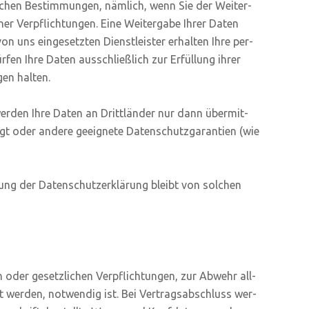
­li­chen Bestim­mun­gen, näm­lich, wenn Sie der Wei­ter­
er Ver­pflich­tun­gen. Eine Wei­ter­ga­be Ihrer Daten
 uns ein­ge­setz­ten Dienst­leis­ter erhal­ten Ihre per­
­fen Ihre Daten aus­schließ­lich zur Erfül­lung ihrer
gen halten.
er­den Ihre Daten an Dritt­län­der nur dann über­mit­
t oder ande­re geeig­ne­te Daten­schutz­ga­ran­tien (wie
tung der Daten­schutz­er­klä­rung bleibt von sol­chen
n oder gesetz­li­chen Ver­pflich­tun­gen, zur Abwehr all­
igt wer­den, not­wen­dig ist. Bei Ver­trags­ab­schluss wer­