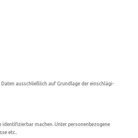
 Daten aus­schließ­lich auf Grund­la­ge der ein­schlä­gi­
 iden­ti­fi­zier­bar machen. Unter per­so­nen­be­zo­ge­ne
se etc..