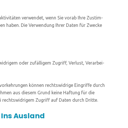
k­ti­vi­tä­ten ver­wen­det, wenn Sie vor­ab Ihre Zustim­
ben haben. Die Ver­wen­dung Ihrer Daten für Zwe­cke
­ri­gem oder zufäl­li­gem Zugriff, Ver­lust, Ver­ar­bei­
r­keh­run­gen kön­nen rechts­wid­ri­ge Ein­grif­fe durch
neh­men aus die­sem Grund kei­ne Haf­tung für die
i rechts­wid­ri­gem Zugriff auf Daten durch Dritte.
 Ins Ausland